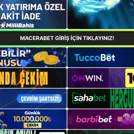
MACERABET GİRİŞ İÇİN TIKLAYINIZ!