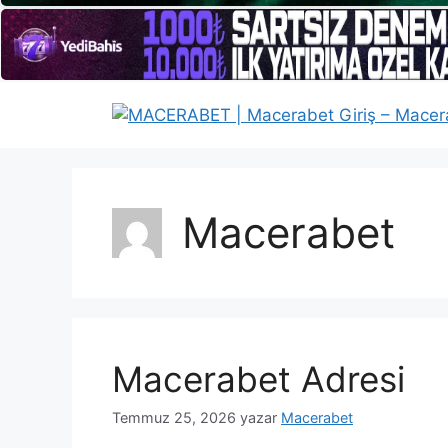
İçeriğe
atla
Macerabet
Macerabet Adresi
Temmuz 25, 2026
yazar
Macerabet