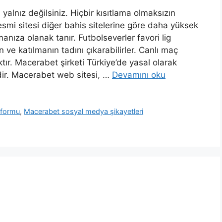
yalnız değilsiniz. Hiçbir kısıtlama olmaksızın
esmi sitesi diğer bahis sitelerine göre daha yüksek
anıza olanak tanır. Futbolseverler favori lig
ve katılmanın tadını çıkarabilirler. Canlı maç
tır. Macerabet şirketi Türkiye’de yasal olarak
idir. Macerabet web sitesi, …
Devamını oku
tformu
,
Macerabet sosyal medya şikayetleri