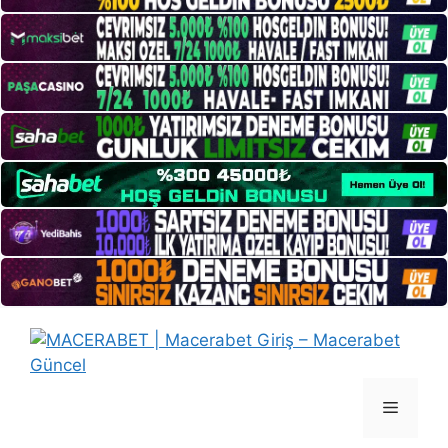
İçeriğe
atla
Menü