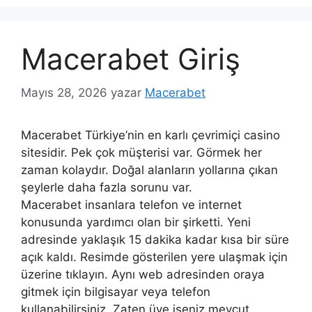
Macerabet Giriş
Mayıs 28, 2026
yazar
Macerabet
Macerabet Türkiye’nin en karlı çevrimiçi casino
sitesidir. Pek çok müşterisi var. Görmek her
zaman kolaydır. Doğal alanların yollarına çıkan
şeylerle daha fazla sorunu var.
Macerabet insanlara telefon ve internet
konusunda yardımcı olan bir şirketti. Yeni
adresinde yaklaşık 15 dakika kadar kısa bir süre
açık kaldı. Resimde gösterilen yere ulaşmak için
üzerine tıklayın. Aynı web adresinden oraya
gitmek için bilgisayar veya telefon
kullanabilirsiniz. Zaten üye iseniz mevcut