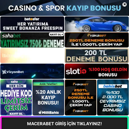
×
MACERABET GİRİŞ İÇİN TIKLAYINIZ!