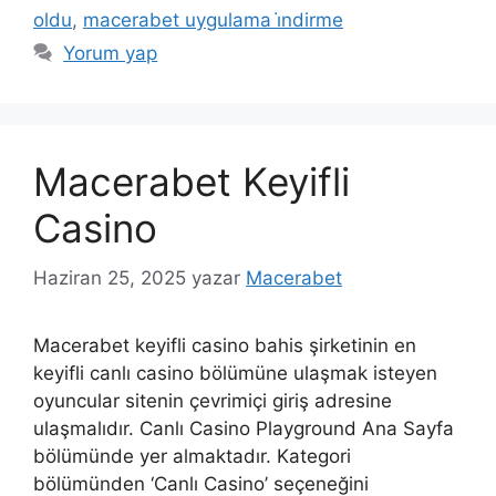
oldu
,
macerabet uygulama i̇ndirme
Yorum yap
Macerabet Keyifli
Casino
Haziran 25, 2025
yazar
Macerabet
Macerabet keyifli casino bahis şirketinin en
keyifli canlı casino bölümüne ulaşmak isteyen
oyuncular sitenin çevrimiçi giriş adresine
ulaşmalıdır. Canlı Casino Playground Ana Sayfa
bölümünde yer almaktadır. Kategori
bölümünden ‘Canlı Casino’ seçeneğini