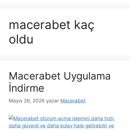
macerabet kaç
oldu
Macerabet Uygulama
İndirme
Mayıs 26, 2026
yazar
Macerabet