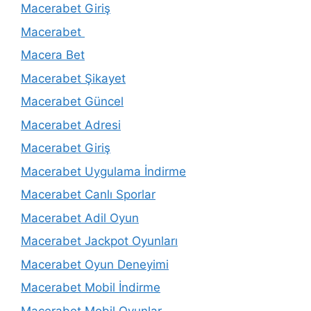
Macerabet Giriş
Macerabet
Macera Bet
Macerabet Şikayet
Macerabet Güncel
Macerabet Adresi
Macerabet Giriş
Macerabet Uygulama İndirme
Macerabet Canlı Sporlar
Macerabet Adil Oyun
Macerabet Jackpot Oyunları
Macerabet Oyun Deneyimi
Macerabet Mobil İndirme
Macerabet Mobil Oyunlar