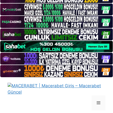
İçeriğe
atla
Menü