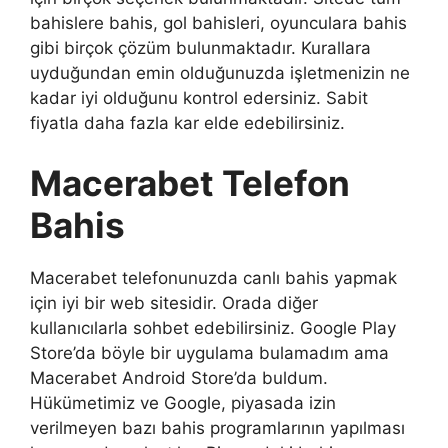
bahislere bahis, gol bahisleri, oyunculara bahis
gibi birçok çözüm bulunmaktadır. Kurallara
uyduğundan emin olduğunuzda işletmenizin ne
kadar iyi olduğunu kontrol edersiniz. Sabit
fiyatla daha fazla kar elde edebilirsiniz.
Macerabet Telefon
Bahis
Macerabet telefonunuzda canlı bahis yapmak
için iyi bir web sitesidir. Orada diğer
kullanıcılarla sohbet edebilirsiniz. Google Play
Store’da böyle bir uygulama bulamadım ama
Macerabet Android Store’da buldum.
Hükümetimiz ve Google, piyasada izin
verilmeyen bazı bahis programlarının yapılması