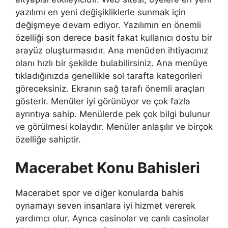
yazılımı en yeni değişikliklerle sunmak için
değişmeye devam ediyor. Yazılımın en önemli
özelliği son derece basit fakat kullanıcı dostu bir
arayüz oluşturmasıdır. Ana menüden ihtiyacınız
olanı hızlı bir şekilde bulabilirsiniz. Ana menüye
tıkladığınızda genellikle sol tarafta kategorileri
göreceksiniz. Ekranın sağ tarafı önemli araçları
gösterir. Menüler iyi görünüyor ve çok fazla
ayrıntıya sahip. Menülerde pek çok bilgi bulunur
ve görülmesi kolaydır. Menüler anlaşılır ve birçok
özelliğe sahiptir.
Macerabet Konu Bahisleri
Macerabet spor ve diğer konularda bahis
oynamayı seven insanlara iyi hizmet vererek
yardımcı olur. Ayrıca casinolar ve canlı casinolar