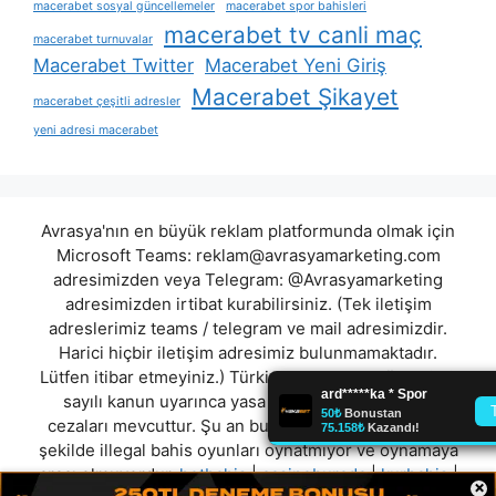
macerabet sosyal güncellemeler
macerabet spor bahisleri
macerabet tv canli maç
macerabet turnuvalar
Macerabet Twitter
Macerabet Yeni Giriş
Macerabet Şikayet
macerabet çeşitli adresler
yeni adresi macerabet
Avrasya'nın en büyük reklam platformunda olmak için
Microsoft Teams:
reklam@avrasyamarketing.com
adresimizden veya Telegram: @Avrasyamarketing
adresimizden irtibat kurabilirsiniz. (Tek iletişim
adreslerimiz teams / telegram ve mail adresimizdir.
Harici hiçbir iletişim adresimiz bulunmamaktadır.
Lütfen itibar etmeyiniz.) Türkiye yasalarına göre 7258
sayılı kanun uyarınca yasa dışı bahis oynamanın
cezaları mevcuttur. Şu an bulunduğunuz site hiç bir
şekilde illegal bahis oyunları oynatmıyor ve oynamaya
aracı olmuyordur.
hotbahis
|
casinoburada
|
kurbahis
|
×