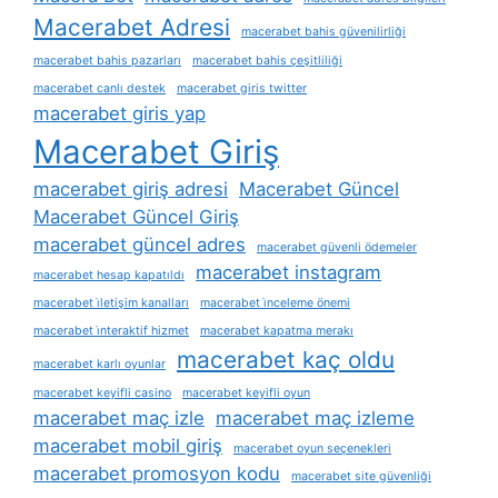
Macerabet Adresi
macerabet bahis güvenilirliği
macerabet bahis pazarları
macerabet bahis çeşitliliği
macerabet canlı destek
macerabet giris twitter
macerabet giris yap
Macerabet Giriş
macerabet giriş adresi
Macerabet Güncel
Macerabet Güncel Giriş
macerabet güncel adres
macerabet güvenli ödemeler
macerabet instagram
macerabet hesap kapatıldı
macerabet i̇letişim kanalları
macerabet i̇nceleme önemi
macerabet i̇nteraktif hizmet
macerabet kapatma merakı
macerabet kaç oldu
macerabet karlı oyunlar
macerabet keyifli casino
macerabet keyifli oyun
macerabet maç izle
macerabet maç izleme
macerabet mobil giriş
macerabet oyun seçenekleri
macerabet promosyon kodu
macerabet site güvenliği