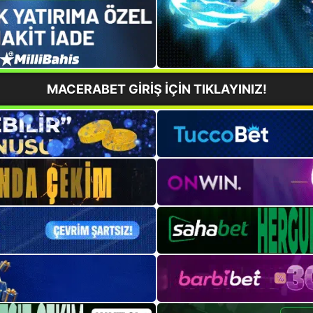
MACERABET GİRİŞ İÇİN TIKLAYINIZ!