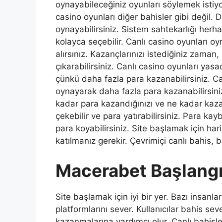
oynayabileceğiniz oyunları söylemek istiy
casino oyunları diğer bahisler gibi değil. 
oynayabilirsiniz. Sistem sahtekarlığı herhan
kolayca seçebilir. Canlı casino oyunları o
alırsınız. Kazançlarınızı istediğiniz zaman
çıkarabilirsiniz. Canlı casino oyunları yasa
çünkü daha fazla para kazanabilirsiniz. Ca
oynayarak daha fazla para kazanabilirsin
kadar para kazandığınızı ve ne kadar kazan
çekebilir ve para yatırabilirsiniz. Para k
para koyabilirsiniz. Site başlamak için ha
katılmanız gerekir. Çevrimiçi canlı bahis, 
Macerabet Başlangı
Site başlamak için iyi bir yer. Bazı insanla
platformlarını sever. Kullanıcılar bahis se
kazanmalarına yardımcı olur. Canlı bahisle