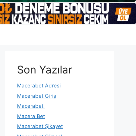
Son Yazılar
Macerabet Adresi
Macerabet Giriş
Macerabet
Macera Bet
Macerabet Şikayet