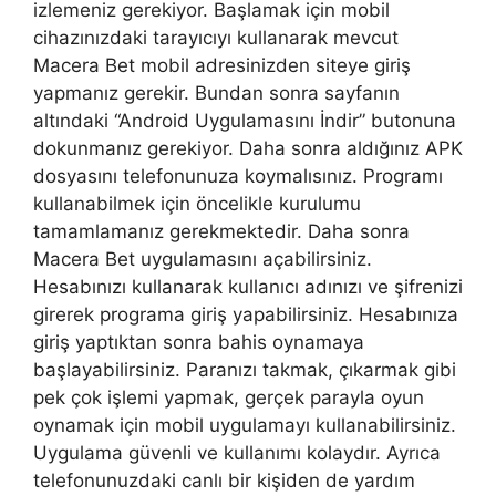
izlemeniz gerekiyor. Başlamak için mobil
cihazınızdaki tarayıcıyı kullanarak mevcut
Macera Bet mobil adresinizden siteye giriş
yapmanız gerekir. Bundan sonra sayfanın
altındaki “Android Uygulamasını İndir” butonuna
dokunmanız gerekiyor. Daha sonra aldığınız APK
dosyasını telefonunuza koymalısınız. Programı
kullanabilmek için öncelikle kurulumu
tamamlamanız gerekmektedir. Daha sonra
Macera Bet uygulamasını açabilirsiniz.
Hesabınızı kullanarak kullanıcı adınızı ve şifrenizi
girerek programa giriş yapabilirsiniz. Hesabınıza
giriş yaptıktan sonra bahis oynamaya
başlayabilirsiniz. Paranızı takmak, çıkarmak gibi
pek çok işlemi yapmak, gerçek parayla oyun
oynamak için mobil uygulamayı kullanabilirsiniz.
Uygulama güvenli ve kullanımı kolaydır. Ayrıca
telefonunuzdaki canlı bir kişiden de yardım