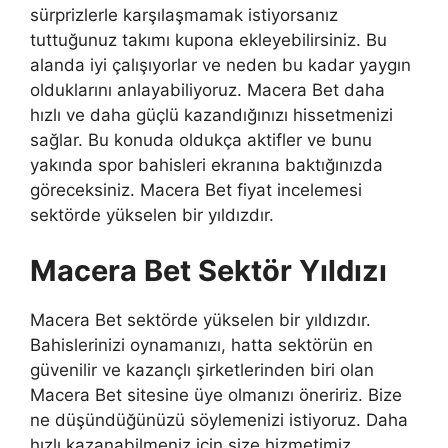
sürprizlerle karşılaşmamak istiyorsanız
tuttuğunuz takımı kupona ekleyebilirsiniz. Bu
alanda iyi çalışıyorlar ve neden bu kadar yaygın
olduklarını anlayabiliyoruz. Macera Bet daha
hızlı ve daha güçlü kazandığınızı hissetmenizi
sağlar. Bu konuda oldukça aktifler ve bunu
yakında spor bahisleri ekranına baktığınızda
göreceksiniz. Macera Bet fiyat incelemesi
sektörde yükselen bir yıldızdır.
Macera Bet Sektör Yıldızı
Macera Bet sektörde yükselen bir yıldızdır.
Bahislerinizi oynamanızı, hatta sektörün en
güvenilir ve kazançlı şirketlerinden biri olan
Macera Bet sitesine üye olmanızı öneririz. Bize
ne düşündüğünüzü söylemenizi istiyoruz. Daha
hızlı kazanabilmeniz için size hizmetimiz