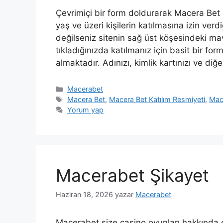
Çevrimiçi bir form doldurarak Macera Bet h
yaş ve üzeri kişilerin katılmasına izin ver
değilseniz sitenin sağ üst köşesindeki mavi
tıkladığınızda katılmanız için basit bir form
almaktadır. Adınızı, kimlik kartınızı ve diğ
Kategoriler
Macerabet
Etiketler
Macera Bet
,
Macera Bet Katılım Resmiyeti
,
Mac
Yorum yap
Macerabet Şikayet
Haziran 18, 2026
yazar
Macerabet
Macerabet size casino oyunları hakkında e