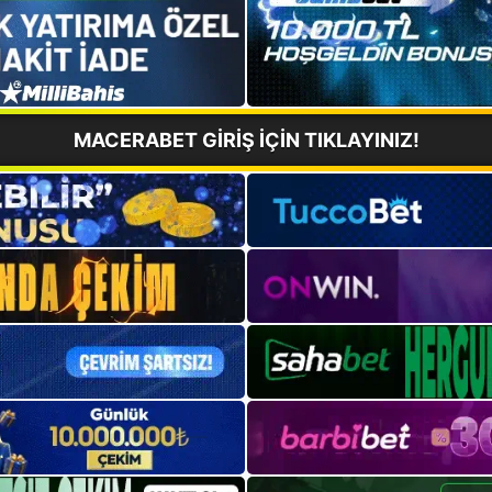
MACERABET GİRİŞ İÇİN TIKLAYINIZ!