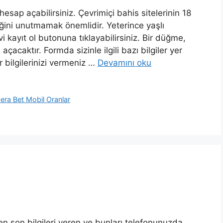
esap açabilirsiniz. Çevrimiçi bahis sitelerinin 18
diğini unutmamak önemlidir. Yeterince yaşlı
 kayıt ol butonuna tıklayabilirsiniz. Bir düğme,
 açacaktır. Formda sizinle ilgili bazı bilgiler yer
er bilgilerinizi vermeniz …
Devamını oku
era Bet Mobil Oranlar
n son bilgileri veren ve bunları telefonunuzda