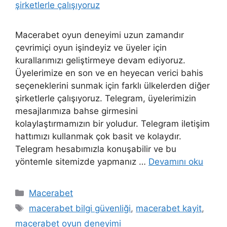
Macerabet oyun deneyimi uzun zamandır
çevrimiçi oyun işindeyiz ve üyeler için
kurallarımızı geliştirmeye devam ediyoruz.
Üyelerimize en son ve en heyecan verici bahis
seçeneklerini sunmak için farklı ülkelerden diğer
şirketlerle çalışıyoruz. Telegram, üyelerimizin
mesajlarımıza bahse girmesini
kolaylaştırmamızın bir yoludur. Telegram iletişim
hattımızı kullanmak çok basit ve kolaydır.
Telegram hesabımızla konuşabilir ve bu
yöntemle sitemizde yapmanız …
Devamını oku
Kategoriler
Macerabet
Etiketler
macerabet bilgi güvenliği
,
macerabet kayit
,
macerabet oyun deneyimi