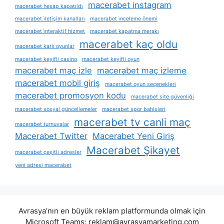
macerabet instagram
macerabet hesap kapatıldı
macerabet i̇letişim kanalları
macerabet i̇nceleme önemi
macerabet i̇nteraktif hizmet
macerabet kapatma merakı
macerabet kaç oldu
macerabet karlı oyunlar
macerabet keyifli casino
macerabet keyifli oyun
macerabet maç izle
macerabet maç izleme
macerabet mobil giriş
macerabet oyun seçenekleri
macerabet promosyon kodu
macerabet site güvenliği
macerabet sosyal güncellemeler
macerabet spor bahisleri
macerabet tv canli maç
macerabet turnuvalar
Macerabet Twitter
Macerabet Yeni Giriş
Macerabet Şikayet
macerabet çeşitli adresler
yeni adresi macerabet
Avrasya'nın en büyük reklam platformunda olmak için
Microsoft Teams:
reklam@avrasyamarketing.com