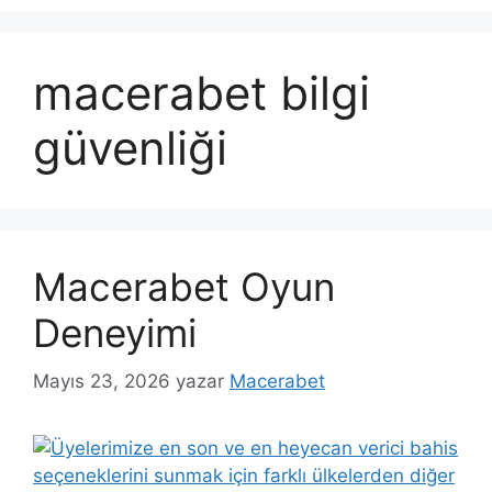
macerabet bilgi
güvenliği
Macerabet Oyun
Deneyimi
Mayıs 23, 2026
yazar
Macerabet