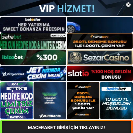
×
MACERABET GİRİŞ İÇİN TIKLAYINIZ!