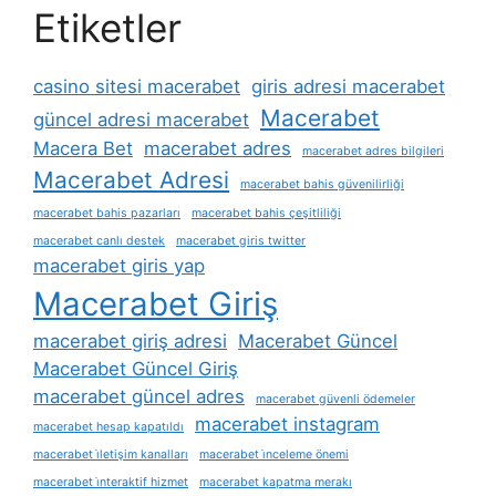
Etiketler
casino sitesi macerabet
giris adresi macerabet
Macerabet
güncel adresi macerabet
Macera Bet
macerabet adres
macerabet adres bilgileri
Macerabet Adresi
macerabet bahis güvenilirliği
macerabet bahis pazarları
macerabet bahis çeşitliliği
macerabet canlı destek
macerabet giris twitter
macerabet giris yap
Macerabet Giriş
macerabet giriş adresi
Macerabet Güncel
Macerabet Güncel Giriş
macerabet güncel adres
macerabet güvenli ödemeler
macerabet instagram
macerabet hesap kapatıldı
macerabet i̇letişim kanalları
macerabet i̇nceleme önemi
macerabet i̇nteraktif hizmet
macerabet kapatma merakı