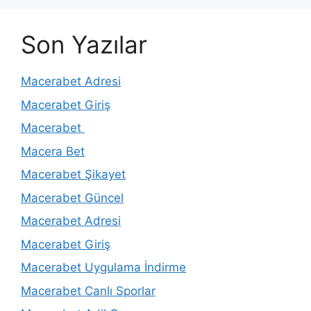
Son Yazılar
Macerabet Adresi
Macerabet Giriş
Macerabet
Macera Bet
Macerabet Şikayet
Macerabet Güncel
Macerabet Adresi
Macerabet Giriş
Macerabet Uygulama İndirme
Macerabet Canlı Sporlar