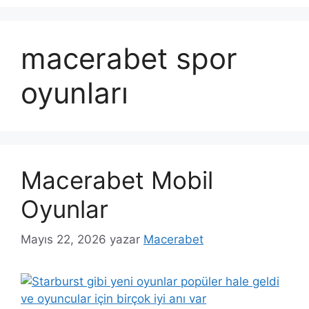
macerabet spor
oyunları
Macerabet Mobil
Oyunlar
Mayıs 22, 2026
yazar
Macerabet