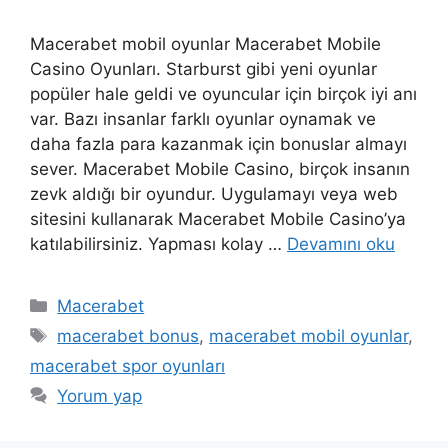
Macerabet mobil oyunlar Macerabet Mobile
Casino Oyunları. Starburst gibi yeni oyunlar
popüler hale geldi ve oyuncular için birçok iyi anı
var. Bazı insanlar farklı oyunlar oynamak ve
daha fazla para kazanmak için bonuslar almayı
sever. Macerabet Mobile Casino, birçok insanın
zevk aldığı bir oyundur. Uygulamayı veya web
sitesini kullanarak Macerabet Mobile Casino’ya
katılabilirsiniz. Yapması kolay …
Devamını oku
Kategoriler
Macerabet
Etiketler
macerabet bonus
,
macerabet mobil oyunlar
,
macerabet spor oyunları
Yorum yap