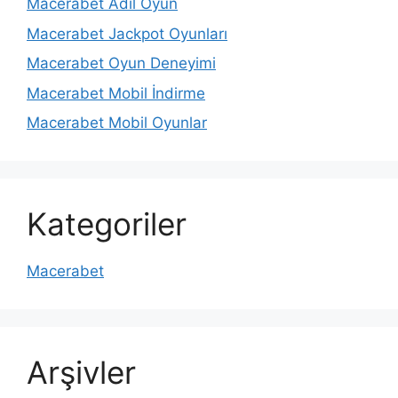
Macerabet Adil Oyun
Macerabet Jackpot Oyunları
Macerabet Oyun Deneyimi
Macerabet Mobil İndirme
Macerabet Mobil Oyunlar
Kategoriler
Macerabet
Arşivler