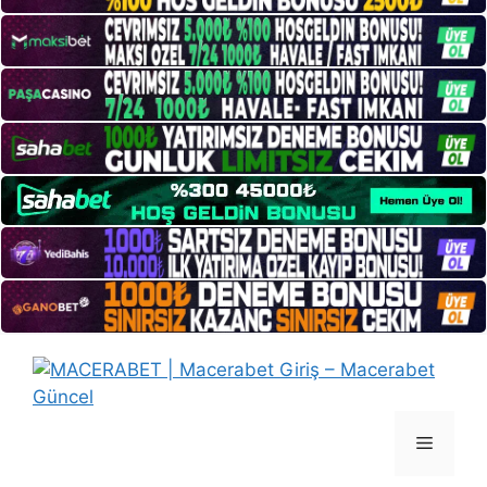
İçeriğe
atla
Menü