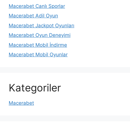
Macerabet Canlı Sporlar
Macerabet Adil Oyun
Macerabet Jackpot Oyunları
Macerabet Oyun Deneyimi
Macerabet Mobil İndirme
Macerabet Mobil Oyunlar
Kategoriler
Macerabet