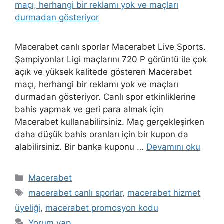
Macerabet canlı sporlar Macerabet Live Sports.
Şampiyonlar Ligi maçlarını 720 P görüntü ile çok
açık ve yüksek kalitede gösteren Macerabet
maçı, herhangi bir reklamı yok ve maçları
durmadan gösteriyor. Canlı spor etkinliklerine
bahis yapmak ve geri para almak için
Macerabet kullanabilirsiniz. Maç gerçekleşirken
daha düşük bahis oranları için bir kupon da
alabilirsiniz. Bir banka kuponu …
Devamını oku
Kategoriler
Macerabet
Etiketler
macerabet canlı sporlar
,
macerabet hizmet
üyeliği
,
macerabet promosyon kodu
Yorum yap