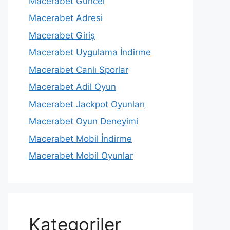
Macerabet Güncel
Macerabet Adresi
Macerabet Giriş
Macerabet Uygulama İndirme
Macerabet Canlı Sporlar
Macerabet Adil Oyun
Macerabet Jackpot Oyunları
Macerabet Oyun Deneyimi
Macerabet Mobil İndirme
Macerabet Mobil Oyunlar
Kategoriler