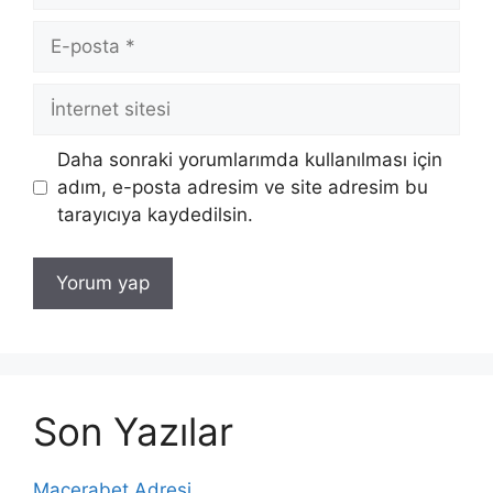
E-
posta
İnternet
sitesi
Daha sonraki yorumlarımda kullanılması için
adım, e-posta adresim ve site adresim bu
tarayıcıya kaydedilsin.
Son Yazılar
Macerabet Adresi