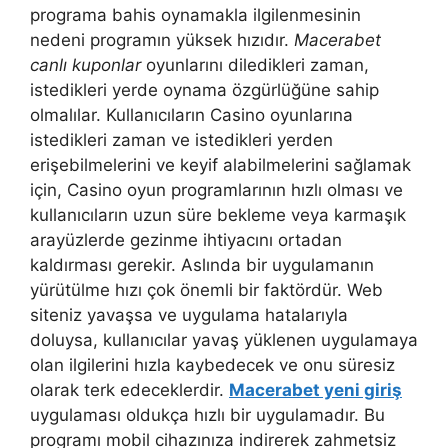
programa bahis oynamakla ilgilenmesinin
nedeni programın yüksek hızıdır.
Macerabet
canlı kuponlar
oyunlarını diledikleri zaman,
istedikleri yerde oynama özgürlüğüne sahip
olmalılar. Kullanıcıların Casino oyunlarına
istedikleri zaman ve istedikleri yerden
erişebilmelerini ve keyif alabilmelerini sağlamak
için, Casino oyun programlarının hızlı olması ve
kullanıcıların uzun süre bekleme veya karmaşık
arayüzlerde gezinme ihtiyacını ortadan
kaldırması gerekir. Aslında bir uygulamanın
yürütülme hızı çok önemli bir faktördür. Web
siteniz yavaşsa ve uygulama hatalarıyla
doluysa, kullanıcılar yavaş yüklenen uygulamaya
olan ilgilerini hızla kaybedecek ve onu süresiz
olarak terk edeceklerdir.
Macerabet yeni giriş
uygulaması oldukça hızlı bir uygulamadır. Bu
programı mobil cihazınıza indirerek zahmetsiz