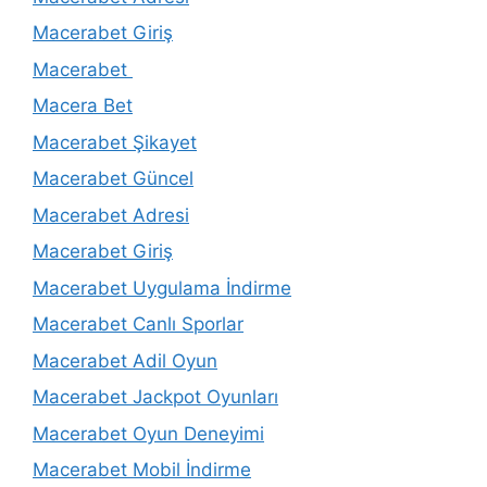
Macerabet Giriş
Macerabet
Macera Bet
Macerabet Şikayet
Macerabet Güncel
Macerabet Adresi
Macerabet Giriş
Macerabet Uygulama İndirme
Macerabet Canlı Sporlar
Macerabet Adil Oyun
Macerabet Jackpot Oyunları
Macerabet Oyun Deneyimi
Macerabet Mobil İndirme