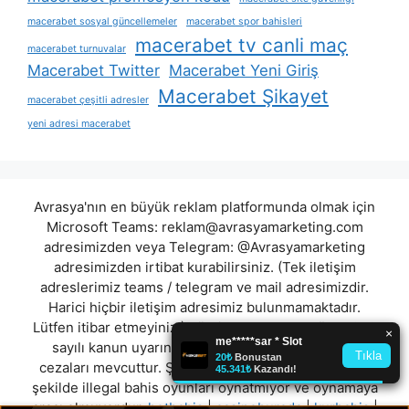
macerabet sosyal güncellemeler
macerabet spor bahisleri
macerabet tv canli maç
macerabet turnuvalar
Macerabet Twitter
Macerabet Yeni Giriş
Macerabet Şikayet
macerabet çeşitli adresler
yeni adresi macerabet
Avrasya'nın en büyük reklam platformunda olmak için
Microsoft Teams:
reklam@avrasyamarketing.com
adresimizden veya Telegram: @Avrasyamarketing
adresimizden irtibat kurabilirsiniz. (Tek iletişim
adreslerimiz teams / telegram ve mail adresimizdir.
Harici hiçbir iletişim adresimiz bulunmamaktadır.
Lütfen itibar etmeyiniz.) Türkiye yasalarına göre 7258
sayılı kanun uyarınca yasa dışı bahis oynamanın
cezaları mevcuttur. Şu an bulunduğunuz site hiç bir
şekilde illegal bahis oyunları oynatmıyor ve oynamaya
aracı olmuyordur.
hotbahis
|
casinoburada
|
kurbahis
|