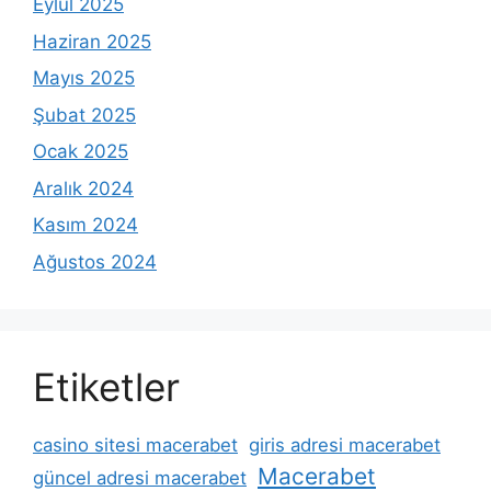
Eylül 2025
Haziran 2025
Mayıs 2025
Şubat 2025
Ocak 2025
Aralık 2024
Kasım 2024
Ağustos 2024
Etiketler
casino sitesi macerabet
giris adresi macerabet
Macerabet
güncel adresi macerabet