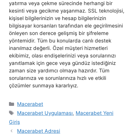
yatırma veya çekme sürecinde herhangi bir
kesinti veya gecikme yaşanmaz. SSL teknolojisi,
kişisel bilgilerinizin ve hesap bilgilerinizin
bilgisayar korsanları tarafından ele geçirilmesini
önleyen son derece gelişmiş bir şifreleme
yöntemidir. Tüm bu konularda canlı destek
inanılmaz değerli. Özel müşteri hizmetleri
ekibimiz, olası endişelerinizi veya sorularınızı
yanıtlamak için gece veya gündüz istediğiniz
zaman size yardımcı olmaya hazırdır. Tüm
sorularınıza ve sorunlarınıza hızlı ve etkili
çözümler sunmaya kararlıyız.
Kategoriler
Macerabet
Etiketler
Macerabet Uygulaması
,
Macerabet Yeni
Giriş
Macerabet Adresi