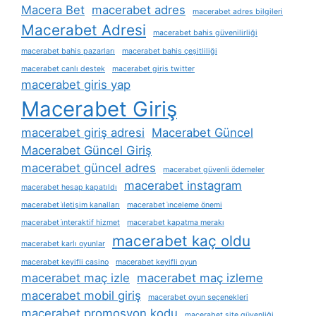
Macera Bet
macerabet adres
macerabet adres bilgileri
Macerabet Adresi
macerabet bahis güvenilirliği
macerabet bahis pazarları
macerabet bahis çeşitliliği
macerabet canlı destek
macerabet giris twitter
macerabet giris yap
Macerabet Giriş
macerabet giriş adresi
Macerabet Güncel
Macerabet Güncel Giriş
macerabet güncel adres
macerabet güvenli ödemeler
macerabet instagram
macerabet hesap kapatıldı
macerabet i̇letişim kanalları
macerabet i̇nceleme önemi
macerabet i̇nteraktif hizmet
macerabet kapatma merakı
macerabet kaç oldu
macerabet karlı oyunlar
macerabet keyifli casino
macerabet keyifli oyun
macerabet maç izle
macerabet maç izleme
macerabet mobil giriş
macerabet oyun seçenekleri
macerabet promosyon kodu
macerabet site güvenliği