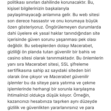
politikası sınırları dahilinde korunacaktır. Bu,
kişisel bilgilerinizin başkalarıyla
paylaşılmayacağı anlamına gelir. Bu web sitesi
son derece hassastır ve onu korumaya büyük
özen gösteriyoruz. Öngörülemeyen durumlarda
dahi üyelere ek yasal haklar tanındığından site
içerisinde güven sorunu yaşanması pek olası
değildir.
Bu sebeplerden dolayı Macerabet,
gizliliği ön planda tutan güvenilir bir bahis ve
casino sitesi olarak tanınmaktadır. Bu önlemlerin
yanı sıra Macerabet sitesi, SSL şifreleme
sertifikasına sahip az sayıdaki siteden biri
olarak öne çıkıyor ve
Macerabet güvenilir
işlemler
bu da siteye para yatırma ve çekme
işlemlerinde herhangi bir sorunla karşılaşma
ihtimalinizi oldukça düşük kılıyor. Örneğin,
kazancınızı hesabınıza taşırken aynı düzeyde
gizlilik ve güvenlikten yararlanırsınız ve para