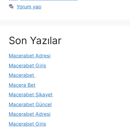
Yorum yap
Son Yazılar
Macerabet Adresi
Macerabet Giriş
Macerabet
Macera Bet
Macerabet Şikayet
Macerabet Güncel
Macerabet Adresi
Macerabet Giriş