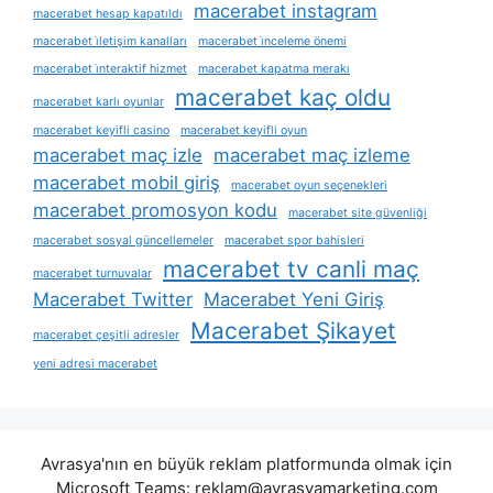
macerabet instagram
macerabet hesap kapatıldı
macerabet i̇letişim kanalları
macerabet i̇nceleme önemi
macerabet i̇nteraktif hizmet
macerabet kapatma merakı
macerabet kaç oldu
macerabet karlı oyunlar
macerabet keyifli casino
macerabet keyifli oyun
macerabet maç izle
macerabet maç izleme
macerabet mobil giriş
macerabet oyun seçenekleri
macerabet promosyon kodu
macerabet site güvenliği
macerabet sosyal güncellemeler
macerabet spor bahisleri
macerabet tv canli maç
macerabet turnuvalar
Macerabet Twitter
Macerabet Yeni Giriş
Macerabet Şikayet
macerabet çeşitli adresler
yeni adresi macerabet
Avrasya'nın en büyük reklam platformunda olmak için
Microsoft Teams:
reklam@avrasyamarketing.com