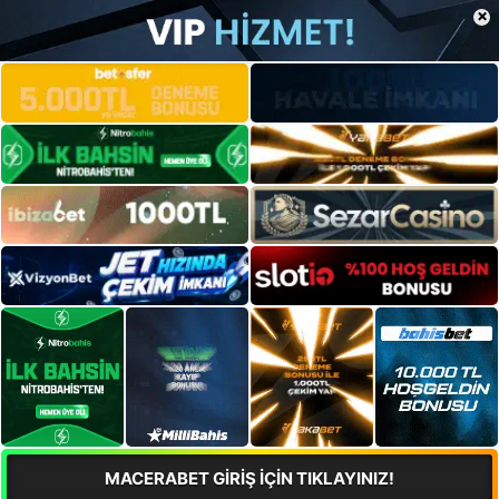
×
MACERABET GİRİŞ İÇİN TIKLAYINIZ!