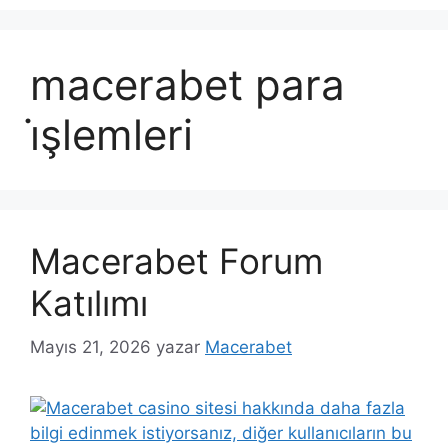
macerabet para
i̇şlemleri
Macerabet Forum
Katılımı
Mayıs 21, 2026
yazar
Macerabet