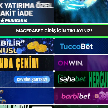
MACERABET GİRİŞ İÇİN TIKLAYINIZ!