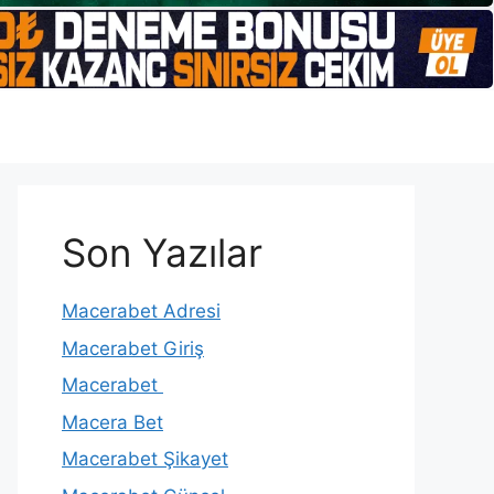
Son Yazılar
Macerabet Adresi
Macerabet Giriş
Macerabet
Macera Bet
Macerabet Şikayet