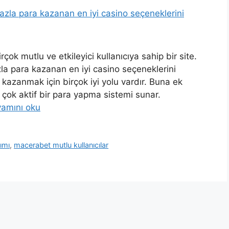
ok mutlu ve etkileyici kullanıcıya sahip bir site.
a para kazanan en iyi casino seçeneklerini
a kazanmak için birçok iyi yolu vardır. Buna ek
 çok aktif bir para yapma sistemi sunar.
amını oku
ımı
,
macerabet mutlu kullanıcılar