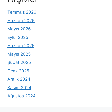
Temmuz 2026
Haziran 2026
Mayıs 2026
Eylül 2025
Haziran 2025
Mayıs 2025
Şubat 2025
Ocak 2025
Aralık 2024
Kasım 2024
Ağustos 2024